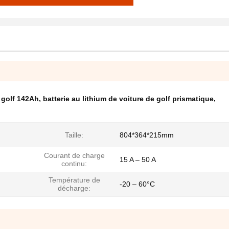
e golf 142Ah
,
batterie au lithium de voiture de golf prismatique
,
Taille:
804*364*215mm
Courant de charge
15 A – 50 A
continu:
Température de
-20 – 60°C
décharge: