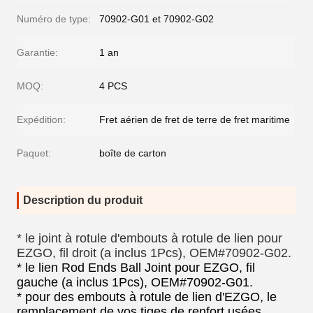
Numéro de type:
70902-G01 et 70902-G02
Garantie:
1 an
MOQ:
4 PCS
Expédition:
Fret aérien de fret de terre de fret maritime
Paquet:
boîte de carton
Description du produit
* le joint à rotule d'embouts à rotule de lien pour
EZGO, fil droit (a inclus 1Pcs), OEM#70902-G02.
* le lien Rod Ends Ball Joint pour EZGO, fil
gauche (a inclus 1Pcs), OEM#70902-G01.
* pour des embouts à rotule de lien d'EZGO, le
remplacement de vos tiges de renfort usées