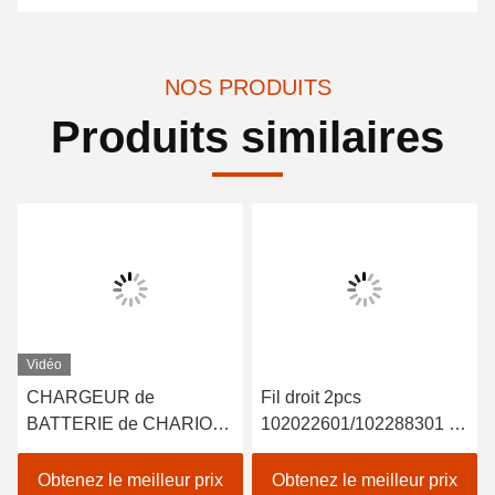
NOS PRODUITS
Produits similaires
Vidéo
CHARGEUR de
Fil droit 2pcs
BATTERIE de CHARIOT
102022601/102288301 de
de GOLF de 48V 15A
Rod End 2004-UP de lien
POUR la COURONNE
de DS de voiture de club
Obtenez le meilleur prix
Obtenez le meilleur prix