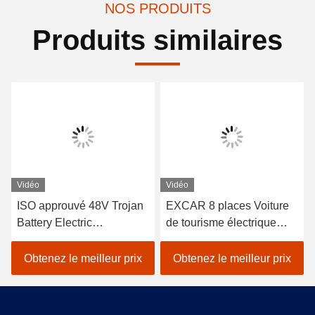
NOS PRODUITS
Produits similaires
Vidéo
Vidéo
ISO approuvé 48V Trojan
EXCAR 8 places Voiture
Battery Electric
de tourisme électrique
Sightseeing Passenger
blanche touristique avec
Car avec contrôleur Curtis
chargeur 17AH, adapté
Obtenez le meilleur prix
Obtenez le meilleur prix
pour un fonctionnement
aux zones urbaines et de
économe en énergie dans
villégiature
les attractions touristiques