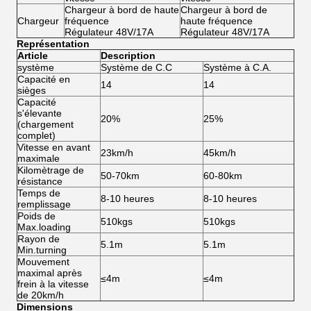
Chargeur à bord de haute
Chargeur à bord de
Chargeur
fréquence
haute fréquence
Régulateur 48V/17A
Régulateur 48V/17A
Représentation
Article
Description
système
Système de C.C
Système à C.A.
Capacité en
14
14
sièges
Capacité
s'élevante
20%
25%
(chargement
complet)
Vitesse en avant
23km/h
45km/h
maximale
Kilomètrage de
50-70km
60-80km
résistance
Temps de
8-10 heures
8-10 heures
remplissage
Poids de
510kgs
510kgs
Max.loading
Rayon de
5.1m
5.1m
Min.turning
Mouvement
maximal après
≤4m
≤4m
frein à la vitesse
de 20km/h
Dimensions