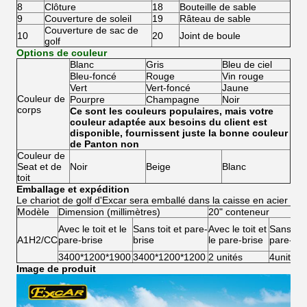
8
Clôture
18
Bouteille de sable
9
Couverture de soleil
19
Râteau de sable
Couverture de sac de
10
20
Joint de boule
golf
Options de couleur
Blanc
Gris
Bleu de ciel
Bleu-foncé
Rouge
Vin rouge
Vert
Vert-foncé
Jaune
Couleur de
Pourpre
Champagne
Noir
corps
Ce sont les couleurs populaires, mais votre
couleur adaptée aux besoins du client est
disponible, fournissent juste la bonne couleur
de Panton non
Couleur de
Seat et de
Noir
Beige
Blanc
toit
Emballage et expédition
Le chariot de golf d'Excar sera emballé dans la caisse en acier
Modèle
Dimension (millimètres)
20" conteneur
Avec le toit et le
Sans toit et pare-
Avec le toit et
Sans toit
A1H2/CC
pare-brise
brise
le pare-brise
pare-bri
3400*1200*1900
3400*1200*1200
2 unités
4units
Image de produit