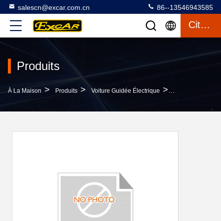
salescn@excar.com.cn
86--13546943585
Citation
Produits
>
>
>
À La Maison
Produits
Voiture Guidée Électrique
Autobus Guidé Él