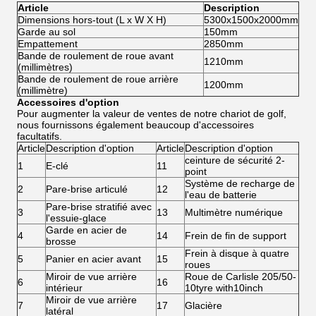
Article
Description
Dimensions hors-tout (L x W X H)
5300x1500x2000mm
Garde au sol
150mm
Empattement
2850mm
Bande de roulement de roue avant
1210mm
(millimètres)
Bande de roulement de roue arrière
1200mm
(millimètre)
Accessoires d'option
Pour augmenter la valeur de ventes de notre chariot de golf,
nous fournissons également beaucoup d'accessoires
facultatifs.
Article
Description d'option
Article
Description d'option
ceinture de sécurité 2-
1
E-clé
11
point
Système de recharge de
2
Pare-brise articulé
12
l'eau de batterie
Pare-brise stratifié avec
3
13
Multimètre numérique
l'essuie-glace
Garde en acier de
4
14
Frein de fin de support
brosse
Frein à disque à quatre
5
Panier en acier avant
15
roues
Miroir de vue arrière
Roue de Carlisle 205/50-
6
16
intérieur
10tyre with10inch
Miroir de vue arrière
7
17
Glacière
latéral