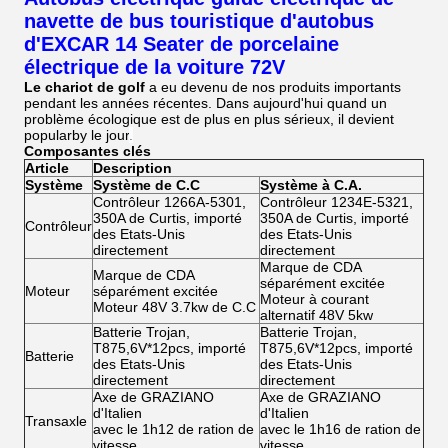
navette de bus touristique d'autobus
d'EXCAR 14 Seater de porcelaine
électrique de la voiture 72V
Le chariot de golf
a eu devenu de nos produits importants
pendant les années récentes. Dans aujourd'hui quand un
problème écologique est de plus en plus sérieux, il devient
popularby le jour
.
Composantes clés
Article
Description
Système
Système de C.C
Système à C.A.
Contrôleur 1266A-5301,
Contrôleur 1234E-5321,
350A de Curtis, importé
350A de Curtis, importé
Contrôleur
des Etats-Unis
des Etats-Unis
directement
directement
Marque de CDA
Marque de CDA
séparément excitée
Moteur
séparément excitée
Moteur à courant
Moteur 48V 3.7kw de C.C
alternatif 48V 5kw
Batterie Trojan,
Batterie Trojan,
T875,6V*12pcs, importé
T875,6V*12pcs, importé
Batterie
des Etats-Unis
des Etats-Unis
directement
directement
Axe de GRAZIANO
Axe de GRAZIANO
d'Italien
d'Italien
Transaxle
avec le 1h12 de ration de
avec le 1h16 de ration de
vitesse
vitesse