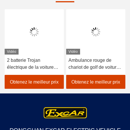
Vidéo
Vidéo
2 batterie Trojan
Ambulance rouge de
électrique de la voiture
chariot de golf de voiture
3.7KW 48V d'ambulance
électrique
de Seater avec la boîte de
environnementale
Obtenez le meilleur prix
Obtenez le meilleur prix
cargaison
d'ambulance pour l'hôpital