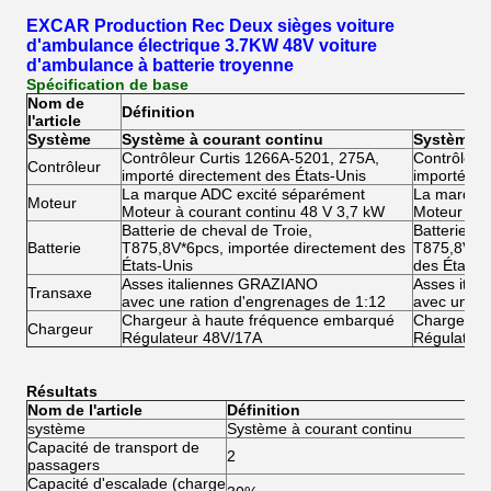
EXCAR Production Rec Deux sièges voiture
d'ambulance électrique 3.7KW 48V voiture
d'ambulance à batterie troyenne
Spécification de base
Nom de
Définition
l'article
Système
Système à courant continu
Système à 
Contrôleur Curtis 1266A-5201, 275A,
Contrôleur
Contrôleur
importé directement des États-Unis
importé di
La marque ADC excité séparément
La marque
Moteur
Moteur à courant continu 48 V 3,7 kW
Moteur à co
Batterie de cheval de Troie,
Batterie de
Batterie
T875,8V*6pcs, importée directement des
T875,8V*6p
États-Unis
des États-
Asses italiennes GRAZIANO
Asses ita
Transaxe
avec une ration d'engrenages de 1:12
avec une r
Chargeur à haute fréquence embarqué
Chargeur 
Chargeur
Régulateur 48V/17A
Régulateu
Résultats
Nom de l'article
Définition
système
Système à courant continu
Sy
Capacité de transport de
2
2
passagers
Capacité d'escalade (charge