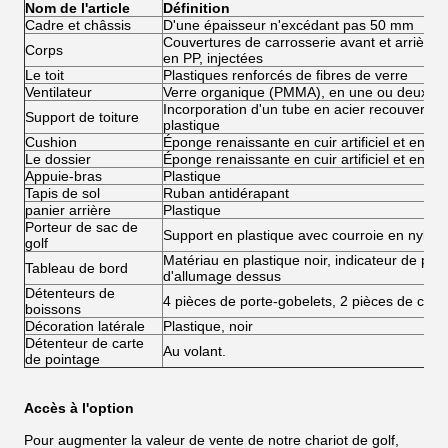
Nom de l'article
Définition
Cadre et châssis
D'une épaisseur n'excédant pas 50 mm
Couvertures de carrosserie avant et arrière e
Corps
en PP, injectées
Le toit
Plastiques renforcés de fibres de verre
Ventilateur
Verre organique (PMMA), en une ou deux pi
Incorporation d'un tube en acier recouvert de
Support de toiture
plastique
Cushion
Éponge renaissante en cuir artificiel et en pl
Le dossier
Éponge renaissante en cuir artificiel et en pl
Appuie-bras
Plastique
Tapis de sol
Ruban antidérapant
panier arrière
Plastique
Porteur de sac de
Support en plastique avec courroie en nylon
golf
Matériau en plastique noir, indicateur de puis
Tableau de bord
d'allumage dessus
Détenteurs de
4 pièces de porte-gobelets, 2 pièces de cha
boissons
Décoration latérale
Plastique, noir
Détenteur de carte
Au volant.
de pointage
Accès à l'option
Pour augmenter la valeur de vente de notre chariot de golf,