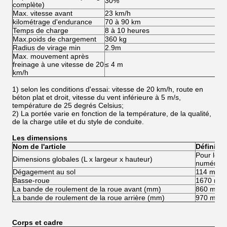
30%
3
complète)
Max. vitesse avant
23 km/h
4
kilométrage d'endurance
70 à 90 km
8
Temps de charge
8 à 10 heures
8 
Max.poids de chargement
360 kg
3
Radius de virage min
2.9m
2
Max. mouvement après
freinage à une vitesse de 20
≤ 4 m
≤
km/h
1) selon les conditions d'essai: vitesse de 20 km/h, route en
béton plat et droit, vitesse du vent inférieure à 5 m/s,
température de 25 degrés Celsius;
2) La portée varie en fonction de la température, de la qualité,
de la charge utile et du style de conduite.
Les dimensions
Nom de l'article
Définitio
Pour les
Dimensions globales (L x largeur x hauteur)
numériqu
Dégagement au sol
114 mm
Basse-roue
1670 mm
La bande de roulement de la roue avant (mm)
860 mm
La bande de roulement de la roue arrière (mm)
970 mm
Corps et cadre