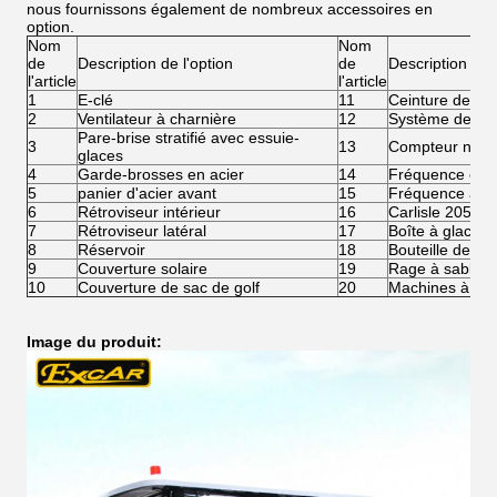
nous fournissons également de nombreux accessoires en
option.
Nom
Nom
de
Description de l'option
de
Description de l
l'article
l'article
1
E-clé
11
Ceinture de séc
2
Ventilateur à charnière
12
Système de rem
Pare-brise stratifié avec essuie-
3
13
Compteur numé
glaces
4
Garde-brosses en acier
14
Fréquence éle
5
panier d'acier avant
15
Fréquence à di
6
Rétroviseur intérieur
16
Carlisle 205/5
7
Rétroviseur latéral
17
Boîte à glace
8
Réservoir
18
Bouteille de sa
9
Couverture solaire
19
Rage à sable
10
Couverture de sac de golf
20
Machines à lave
Image du produit: