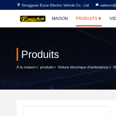
Dongguan Excar Electric Vehicle Co., Ltd
salescn@
MAISON
PRODUITS
VI
Produits
À la maison
>
produits
>
Voiture électrique d'ambulance
>
V