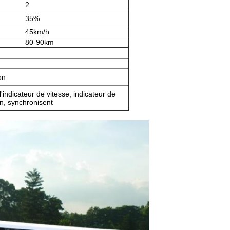
2
35%
45km/h
80-90km
on
l'indicateur de vitesse, indicateur de
in, synchronisent