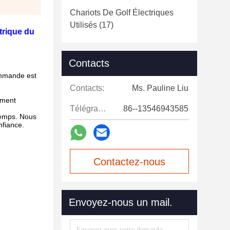
Chariots De Golf Électriques
Utilisés
(17)
trique du
Contacts
ommande est
Contacts:
Ms. Pauline Liu
lement
Télégramme:
86--13546943585
temps. Nous
nfiance.
Contactez-nous
maintenant
Envoyez-nous un mail.