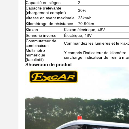
Capacité en sièges
2
Capacité s'élevante
30%
(chargement complet)
Vitesse en avant maximale
23km/h
Kilomètrage de résistance
70-90km
Klaxon
Klaxon électrique, 48V
Sonnerie inverse
Électrique, 48V
Commutateur de
Commandez les lumières et le klax
combinaison
Multimètre
Y compris l'indicateur de kilomètre, 
numérique
surcharge, indicateur de frein à ma
(facultatif)
Showroon de produit