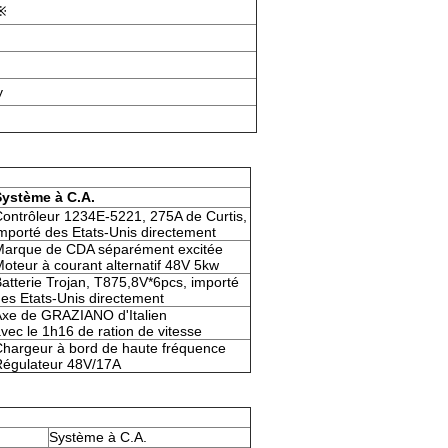
 ※
y
Système à C.A.
ontrôleur 1234E-5221, 275A de Curtis,
mporté des Etats-Unis directement
Marque de CDA séparément excitée
oteur à courant alternatif 48V 5kw
atterie Trojan, T875,8V*6pcs, importé
es Etats-Unis directement
xe de GRAZIANO d'Italien
vec le 1h16 de ration de vitesse
hargeur à bord de haute fréquence
Régulateur 48V/17A
Système à C.A.