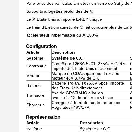
Pare-brise des véhicules à moteur en verre de Safty de
Supports à logettes profondes de ※
Le ※ Etats-Unis a importé E-KEY unique
Le frein d'Eletromagnetic de ※ fait conduire plus de Saft
accélérateur imperméable du ※ 100%
Configuration
Article
Description
Système
Système de C.C
Contrôleur 1266A-5201, 275A de Curtis,
C
Contrôleur
importé des Etats-Unis directement
i
Marque de CDA séparément excitée
Moteur
Moteur 48V 3.7kw de C.C
M
Batterie Trojan, T875,8V*6pcs, importé
B
Batterie
des Etats-Unis directement
d
Axe de GRAZIANO d'Italien
A
Transaxle
avec le 1h12 de ration de vitesse
a
Chargeur à bord de haute fréquence
C
Chargeur
Régulateur 48V/17A
Représentation
Article
Description
système
Système de C.C