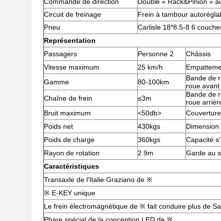
Commande de direction
Double « Rack&Pinion » au
Circuit de freinage
Frein à tambour autoréglab
Pneu
Carlisle 18*8.5-8 6 couche
Représentation
Passagers
Personne 2
Châssis
Vitesse maximum
25 km/h
Empatteme
Bande de r
Gamme
80-100km
roue avant
Bande de r
Chaîne de frein
≤3m
roue arrièr
Bruit maximum
<50db>
Couverture
Poids net
430kgs
Dimension
Poids de charge
360kgs
Capacité s
Rayon de rotation
2.9m
Garde au s
Caractéristiques
Transaxle de l'Italie Graziano de ※
※ E-KEY unique
Le frein électromagnétique de ※ fait conduire plus de Sa
Phare spécial de la conception LED de ※