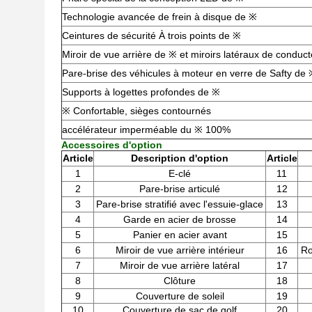
Technologie avancée de frein à disque de ※
Ceintures de sécurité À trois points de ※
Miroir de vue arrière de ※ et miroirs latéraux de conduc
Pare-brise des véhicules à moteur en verre de Safty de
Supports à logettes profondes de ※
※ Confortable, sièges contournés
accélérateur imperméable du ※ 100%
Accessoires d'option
Article
Description d'option
Article
1
E-clé
11
2
Pare-brise articulé
12
3
Pare-brise stratifié avec l'essuie-glace
13
4
Garde en acier de brosse
14
5
Panier en acier avant
15
6
Miroir de vue arrière intérieur
16
Ro
7
Miroir de vue arrière latéral
17
8
Clôture
18
9
Couverture de soleil
19
10
Couverture de sac de golf
20