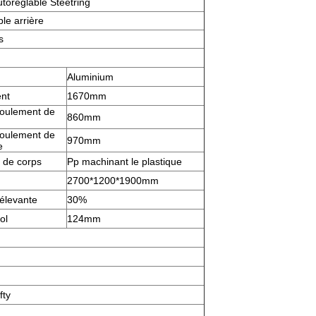
toréglable Steetring
le arrière
s
Aluminium
nt
1670mm
oulement de
860mm
oulement de
970mm
e
 de corps
Pp machinant le plastique
2700*1200*1900mm
'élevante
30%
ol
124mm
fty