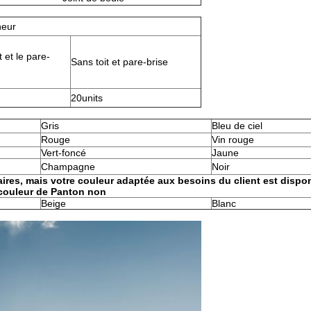
neur
t et le pare-
Sans toit et pare-brise
20units
Gris
Bleu de ciel
Rouge
Vin rouge
Vert-foncé
Jaune
Champagne
Noir
ires, mais votre couleur adaptée aux besoins du client est dispon
 couleur de Panton non
Beige
Blanc