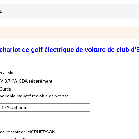
RE
hariot de golf électrique de voiture de club d
ts-Unis
48V 3.7KW CDA séparément
Curtis
ariable inductif réglable de vitesse
8V 17A Onbaord
e de ressort de MCPHERSON