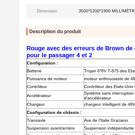
Dimension:
3500*1200*1900 MILLIMÈT
Description du produit
Rouge avec des erreurs de Brown de c
pour le passager 4 et 2
Configuration :
Batterie
Trojan 6*8V T-875 des Eta
Puissance de moteur
moteur enthousiaste de 
Contrôleur
Contrôleur des Etats-Unis 
Système sans interruption v
Accélérateur
d'accélérateur
Chargeur
chargeur intelligent de 4
Configuration de châssis :
Transaxle
Axe de l'Italie Graziano
Suspension avant/arrière
Suspension indépendant