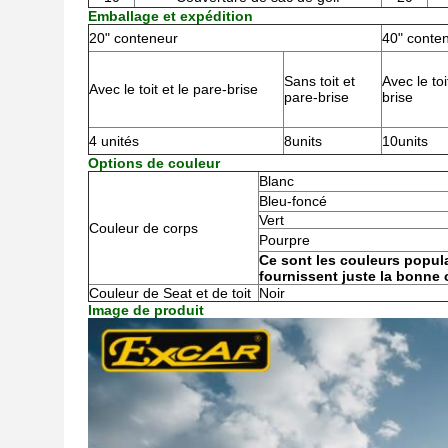
Emballage et expédition
20" conteneur
40" conte
Sans toit et
Avec le toi
Avec le toit et le pare-brise
pare-brise
brise
4 unités
8units
10units
Options de couleur
Blanc
Bleu-foncé
Vert
Couleur de corps
Pourpre
Ce sont les couleurs popula
fournissent juste la bonne
Couleur de Seat et de toit
Noir
Image de produit