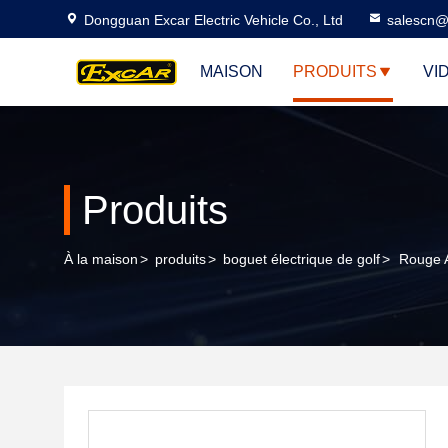
Dongguan Excar Electric Vehicle Co., Ltd
salescn@
MAISON
PRODUITS
VI
Produits
À la maison
>
produits
>
boguet électrique de golf
>
Rouge A