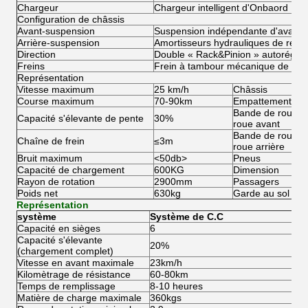
Chargeur
Chargeur intelligent d'Onbaord
Configuration de châssis
Avant-suspension
Suspension indépendante d'avant d
Arrière-suspension
Amortisseurs hydrauliques de resso
Direction
Double « Rack&Pinion » autoréglab
Freins
Frein à tambour mécanique de roue 
Représentation
Vitesse maximum
25 km/h
Châssis
Course maximum
70-90km
Empattement
Bande de roulem
Capacité s'élevante de pente
30%
roue avant
Bande de roulem
Chaîne de frein
≤3m
roue arrière
Bruit maximum
<50db>
Pneus
Capacité de chargement
600KG
Dimension
Rayon de rotation
2900mm
Passagers
Poids net
630kg
Garde au sol
Représentation
système
Système de C.C
Capacité en sièges
6
Capacité s'élevante
20%
(chargement complet)
Vitesse en avant maximale
23km/h
Kilomètrage de résistance
60-80km
Temps de remplissage
8-10 heures
Matière de charge maximale
360kgs