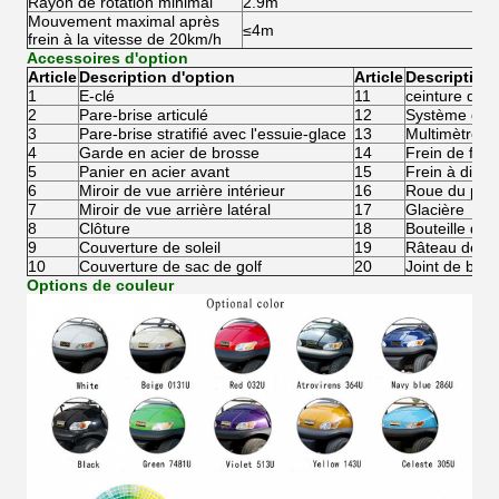
Rayon de rotation minimal
2.9m
Mouvement maximal après
≤4m
frein à la vitesse de 20km/h
Accessoires d'option
Article
Description d'option
Article
Description 
1
E-clé
11
ceinture de s
2
Pare-brise articulé
12
Système de r
3
Pare-brise stratifié avec l'essuie-glace
13
Multimètre n
4
Garde en acier de brosse
14
Frein de fin 
5
Panier en acier avant
15
Frein à disq
6
Miroir de vue arrière intérieur
16
Roue du pneu
7
Miroir de vue arrière latéral
17
Glacière
8
Clôture
18
Bouteille de 
9
Couverture de soleil
19
Râteau de sa
10
Couverture de sac de golf
20
Joint de boul
Options de couleur