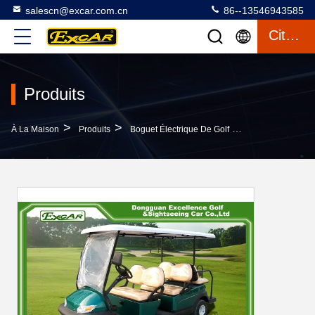
salescn@excar.com.cn
86--13546943585
Citation
Produits
>
>
>
À La Maison
Produits
Boguet Électrique De Golf
Verdissez 6 La V