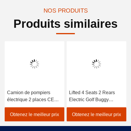
NOS PRODUITS
Produits similaires
Camion de pompiers
Lifted 4 Seats 2 Rears
électrique 2 places CE
Electric Golf Buggy
homologué avec batterie
Lithium Battery
de cheval de Troie Voiture
Accessories
Obtenez le meilleur prix
Obtenez le meilleur prix
de golf électrique
Customizable