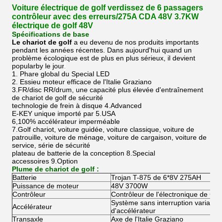
Voiture électrique de golf verdissez de 6 passagers
contrôleur avec des erreurs/275A CDA 48V 3.7KW
électrique de golf 48V
Spécifications de base
Le chariot de golf
a eu devenu de nos produits importants
pendant les années récentes. Dans aujourd'hui quand un
problème écologique est de plus en plus sérieux, il devient
popularby le jour
.
1. Phare global du Special LED
2. Essieu moteur efficace de l'Italie Graziano
3.FR/disc RR/drum, une capacité plus élevée d'entraînement
de chariot de golf de sécurité
technologie de frein à disque 4.Advanced
E-KEY unique importé par 5.USA
6,100% accélérateur imperméable
7.Golf chariot, voiture guidée, voiture classique, voiture de
patrouille, voiture de ménage, voiture de cargaison, voiture de
service, série de sécurité
plateau de batterie de la conception 8.Special
accessoires 9.Option
Plume de chariot de golf :
Batterie
Trojan T-875 de 6*8V 275AH
Puissance de moteur
48V 3700W
Contrôleur
Contrôleur de l'électronique de Cur
Système sans interruption variable i
Accélérateur
d'accélérateur
Transaxle
Axe de l'Italie Graziano