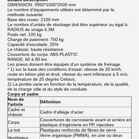
DIMENSION: 3950*1500*2000 mm
Le nombre d'équipements utilisés est déterminé par la
méthode suivante:
Base des roues: 2100 mm
Le nombre d'unités de stockage doit être supérieur ou égal à:
RADIUS de virage:4.3M
Poids net: 100 kg
Charge de paiement: 750 kg
Capacité d'escalade: 25%
Le châssis: haute résistance
Couverture du corps: ABS PLASTIC
RANGE: 60 à 80 km
Les pneus doivent être équipés d'un système de freinage.
* 1) sur la base des conditions d'essai: vitesse de 20 km/h,
route en béton plat et droit, vitesse du vent inférieure à 5 m/s,
température de 25 degrés Celsius;
2) La portée varie en fonction de la température, de la qualité,
de la charge utile et du style de conduite.
Corps et cadre
Nom de
Définition
l'article
Cadre et
Cadre d'alliage d'acier
châssis
Couvertures de carrosserie avant et arrière en
Corps
plastique d'ingénierie en PP, injectées
Le toit
Plastiques renforcés de fibres de verre
Verre organique (PMMA), en une ou deux
Ventilateur