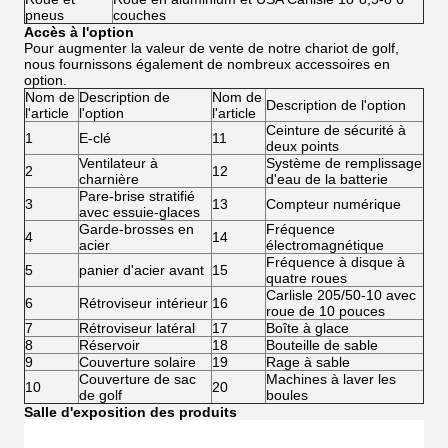
pneus
couches
Accès à l'option
Pour augmenter la valeur de vente de notre chariot de golf,
nous fournissons également de nombreux accessoires en
option.
Nom de
Description de
Nom de
Description de l'option
l'article
l'option
l'article
Ceinture de sécurité à
1
E-clé
11
deux points
Ventilateur à
Système de remplissage
2
12
charnière
d'eau de la batterie
Pare-brise stratifié
3
13
Compteur numérique
avec essuie-glaces
Garde-brosses en
Fréquence
4
14
acier
électromagnétique
Fréquence à disque à
5
panier d'acier avant
15
quatre roues
Carlisle 205/50-10 avec
6
Rétroviseur intérieur
16
roue de 10 pouces
7
Rétroviseur latéral
17
Boîte à glace
8
Réservoir
18
Bouteille de sable
9
Couverture solaire
19
Rage à sable
Couverture de sac
Machines à laver les
10
20
de golf
boules
Salle d'exposition des produits