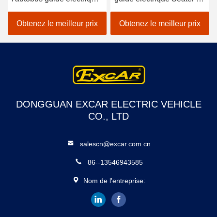
dans le parc
tambour 14 avec la chaise
d'attractions/voiture
de sofa
Obtenez le meilleur prix
Obtenez le meilleur prix
électrique de navette
DONGGUAN EXCAR ELECTRIC VEHICLE
CO., LTD
salescn@excar.com.cn
86--13546943585
Nom de l'entreprise: