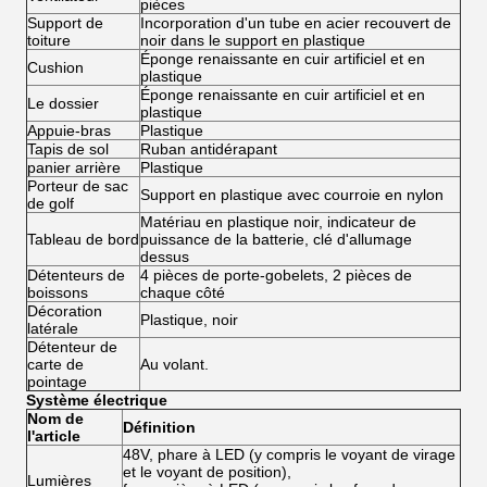
pièces
Support de
Incorporation d'un tube en acier recouvert de
toiture
noir dans le support en plastique
Éponge renaissante en cuir artificiel et en
Cushion
plastique
Éponge renaissante en cuir artificiel et en
Le dossier
plastique
Appuie-bras
Plastique
Tapis de sol
Ruban antidérapant
panier arrière
Plastique
Porteur de sac
Support en plastique avec courroie en nylon
de golf
Matériau en plastique noir, indicateur de
Tableau de bord
puissance de la batterie, clé d'allumage
dessus
Détenteurs de
4 pièces de porte-gobelets, 2 pièces de
boissons
chaque côté
Décoration
Plastique, noir
latérale
Détenteur de
carte de
Au volant.
pointage
Système électrique
Nom de
Définition
l'article
48V, phare à LED (y compris le voyant de virage
et le voyant de position),
Lumières