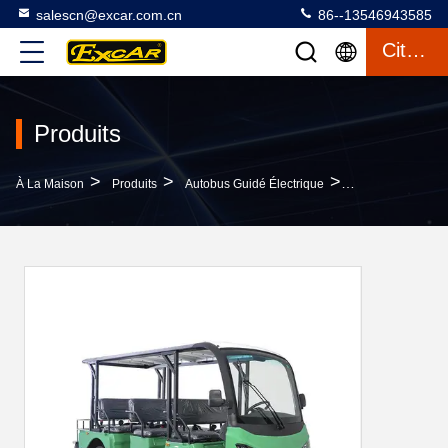
salescn@excar.com.cn
86--13546943585
Citation
Produits
>
>
>
À La Maison
Produits
Autobus Guidé Électrique
Autobus Guidé Él