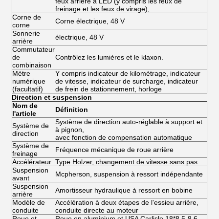
feux arrière à LED (y compris les feux de
freinage et les feux de virage),
Corne de
Corne électrique, 48 V
corne
Sonnerie
électrique, 48 V
arrière
Commutateur
de
Contrôlez les lumières et le klaxon.
combinaison
Mètre
Y compris indicateur de kilométrage, indicateur
numérique
de vitesse, indicateur de surcharge, indicateur
(facultatif)
de frein de stationnement, horloge
Direction et suspension
Nom de
Définition
l'article
Système de direction auto-réglable à support et
Système de
à pignon,
direction
avec fonction de compensation automatique
Système de
Fréquence mécanique de roue arrière
freinage
Accélérateur
Type Holzer, changement de vitesse sans pas
Suspension
Mcpherson, suspension à ressort indépendante
avant
Suspension
Amortisseur hydraulique à ressort en bobine
arrière
Modèle de
Accélération à deux étapes de l'essieu arrière,
conduite
conduite directe au moteur
Roue et
Roue en aluminium et USA Carlisle 18*8,5-8 6