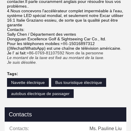
contacter.Il parle couramment anglais pour résoudre tous vos
problèmes..
4.Nous concevons l'accélérateur complet imperméable à l'eau,
système LED spécial mondial, et seulement notre Excar utiliser
16:1 Italie Graziano essieu, de sorte que la qualité peut être
garantie
Contacts:
Sally Chen / Département des ventes
Dongguan Excellence Golf & Sightseeing Car Co., ltd.
Pour les téléphones mobiles:
+86-
15016897312
((Wechat/WhatsApp) est une chaîne de télévision américaine.
Je l' ai fait:
+86-0769-81107592 Nom de la personne
Le montant de la taxe est fixé au montant de la taxe.
Je suis désolée.
Tags:
Navette électrique
Bus touristique électrique
autobus électrique de passager
Contacts
Contacts:
Ms. Pauline Liu