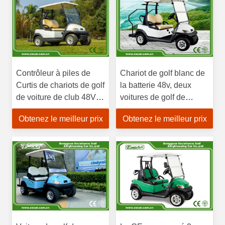
Contrôleur à piles de
Chariot de golf blanc de
Curtis de chariots de golf
la batterie 48v, deux
de voiture de club 48V
voitures de golf de
275A pour la visite
voiture de club de
Obtenez le meilleur prix
Obtenez le meilleur prix
touristique
passager avec
l'accélérateur
imperméable de 100%