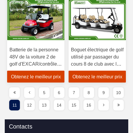
Batterie de la personne
Boguet électrique de golf
48V de la voiture 2 de
utilisé par passager du
golf d'EXCAR/contrôleur
cours 8 de club avec la
Trojan électriques de
batterie de Trojan de
Obtenez le meilleur prix
Obtenez le meilleur prix
Curtis
phare
5
6
7
8
9
10
11
12
13
14
15
16
Contacts