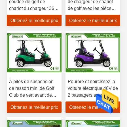
coudée de golf de
de chargeur de chariot
chariot du chargeur 36V
de golf avec les pièces
et 48V électrique
DS de voiture de club de
Obtenez le meilleur prix
Obtenez le meilleur prix
d'accessoires pour la
câbles 101802101
voiture EZGO YAMAHA
101643301 de club
À piles de suspension
Pourpre et noircissez la
de ressort mini de Golf
voiture électrique 48V de
Club de vert avant de
2 passagers avec la
voiture
garantie de 1 an
Obtenez le meilleur prix
Obtenez le meilleur prix