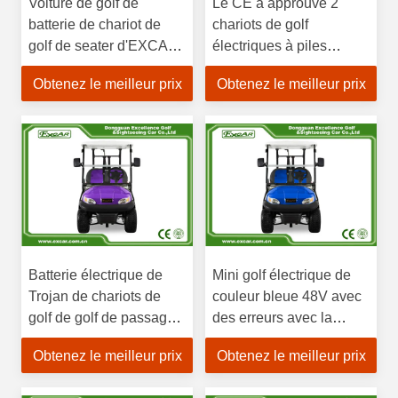
Voiture de golf de
Le CE a approuvé 2
batterie de chariot de
chariots de golf
golf de seater d'EXCAR
électriques à piles
2 mini/contrôleur Trojan
Trojan de Seater
Obtenez le meilleur prix
Obtenez le meilleur prix
électriques de Curtis
Batterie électrique de
Mini golf électrique de
Trojan de chariots de
couleur bleue 48V avec
golf de golf de passager
des erreurs avec la
électrique pourpre de la
batterie/contrôleur Trojan
Obtenez le meilleur prix
Obtenez le meilleur prix
voiture 2
de Curtis