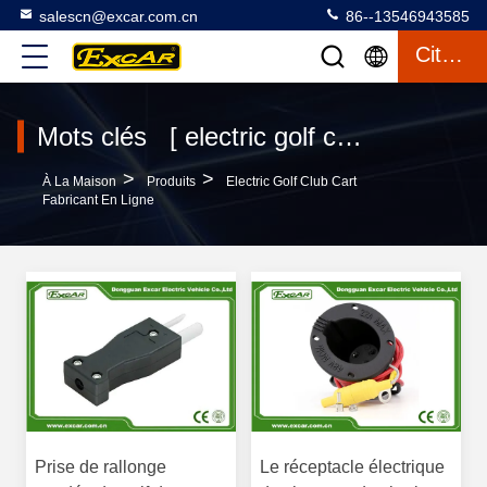
salescn@excar.com.cn
86--13546943585
Citation
Mots clés [ electric golf club cart ] Le match 340 produits
>
>
À La Maison
Produits
Electric Golf Club Cart
Fabricant En Ligne
Prise de rallonge
Le réceptacle électrique