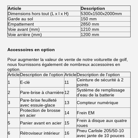
Article
Description
Dimensions hors tout (L x l x H)
5300x1500x2000mm
Garde au sol
150 mm
Empattement
2850 mm
Voie avant (mm)
1210 mm
Voie arrière (mm)
1200 mm
Accessoires en option
Pour augmenter la valeur de vente de notre voiturette de golf,
nous fournissons également de nombreux accessoires en
option.
Article
Description de l'option
Article
Description de l'option
Ceinture de sécurité à 2
1
E-clé
11
points
Système de remplissage
2
Pare-brise à charnière
12
d'eau de la batterie
Pare-brise feuilleté
3
13
Compteur numérique
avec essuie-glace
Protection de brosse
4
14
Frein EM
en acier
Frein à disque aux quatre
5
Panier avant en acier
15
roues
Pneu Carlisle 205/50-10
6
Rétroviseur intérieur
16
avec jante de 10 pouces