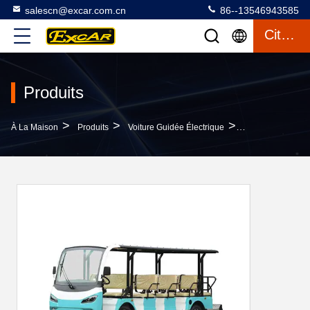
salescn@excar.com.cn
86--13546943585
Citation
Produits
>
>
>
À La Maison
Produits
Voiture Guidée Électrique
Voiture Guidée Él