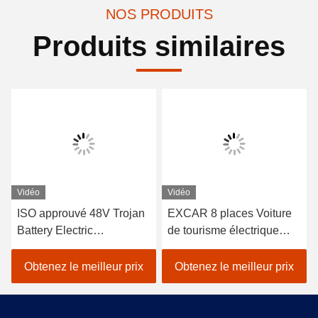
NOS PRODUITS
Produits similaires
Vidéo
Vidéo
ISO approuvé 48V Trojan
EXCAR 8 places Voiture
Battery Electric
de tourisme électrique
Sightseeing Passenger
blanche touristique avec
Car avec contrôleur Curtis
chargeur 17AH, adapté
Obtenez le meilleur prix
Obtenez le meilleur prix
pour un fonctionnement
aux zones urbaines et de
économe en énergie dans
villégiature
les attractions touristiques