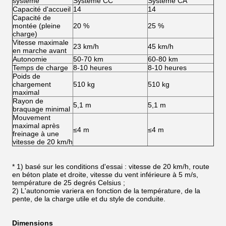
système
Système CC
Système CA
Capacité d'accueil
14
14
Capacité de
montée (pleine
20 %
25 %
charge)
Vitesse maximale
23 km/h
45 km/h
en marche avant
Autonomie
50-70 km
60-80 km
Temps de charge
8-10 heures
8-10 heures
Poids de
chargement
510 kg
510 kg
maximal
Rayon de
5,1 m
5,1 m
braquage minimal
Mouvement
maximal après
≤4 m
≤4 m
freinage à une
vitesse de 20 km/h
* 1) basé sur les conditions d'essai : vitesse de 20 km/h, route
en béton plate et droite, vitesse du vent inférieure à 5 m/s,
température de 25 degrés Celsius ;
2) L'autonomie variera en fonction de la température, de la
pente, de la charge utile et du style de conduite.
Dimensions