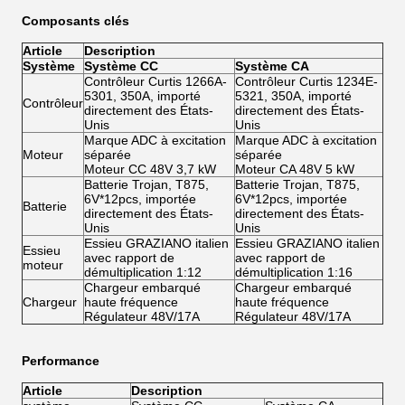
Composants clés
Article
Description
Système
Système CC
Système CA
Contrôleur Curtis 1266A-
Contrôleur Curtis 1234E-
5301, 350A, importé
5321, 350A, importé
Contrôleur
directement des États-
directement des États-
Unis
Unis
Marque ADC à excitation
Marque ADC à excitation
Moteur
séparée
séparée
Moteur CC 48V 3,7 kW
Moteur CA 48V 5 kW
Batterie Trojan, T875,
Batterie Trojan, T875,
6V*12pcs, importée
6V*12pcs, importée
Batterie
directement des États-
directement des États-
Unis
Unis
Essieu GRAZIANO italien
Essieu GRAZIANO italien
Essieu
avec rapport de
avec rapport de
moteur
démultiplication 1:12
démultiplication 1:16
Chargeur embarqué
Chargeur embarqué
Chargeur
haute fréquence
haute fréquence
Régulateur 48V/17A
Régulateur 48V/17A
Performance
Article
Description