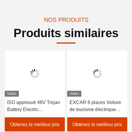
NOS PRODUITS
Produits similaires
Vidéo
Vidéo
ISO approuvé 48V Trojan
EXCAR 8 places Voiture
Battery Electric
de tourisme électrique
Sightseeing Passenger
blanche touristique avec
Car avec contrôleur Curtis
chargeur 17AH, adapté
Obtenez le meilleur prix
Obtenez le meilleur prix
pour un fonctionnement
aux zones urbaines et de