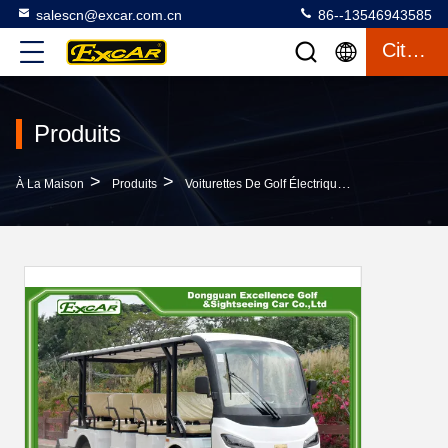
salescn@excar.com.cn
86--13546943585
Citation
Produits
>
>
>
À La Maison
Produits
Voiturettes De Golf Électriques
Excar Off Ro