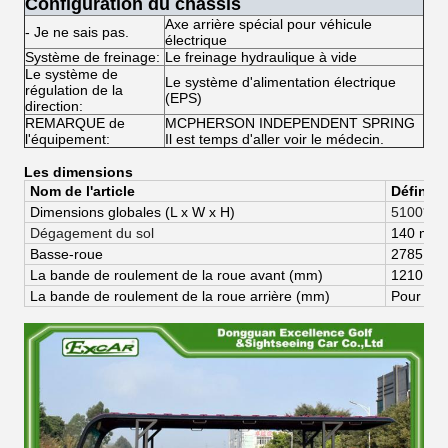
Configuration du châssis
Axe arrière spécial pour véhicule
- Je ne sais pas.
électrique
Système de freinage:
Le freinage hydraulique à vide
Le système de
Le système d'alimentation électrique
régulation de la
(EPS)
direction:
REMARQUE de
MCPHERSON INDEPENDENT SPRING
l'équipement:
Il est temps d'aller voir le médecin.
Les dimensions
Nom de l'article
Définiti
Dimensions globales (
L x W x H)
5100*18
Dégagement du sol
140 mm
Basse-roue
2785 m
La bande de roulement de la roue avant (mm)
1210 m
La bande de roulement de la roue arrière (mm)
Pour les