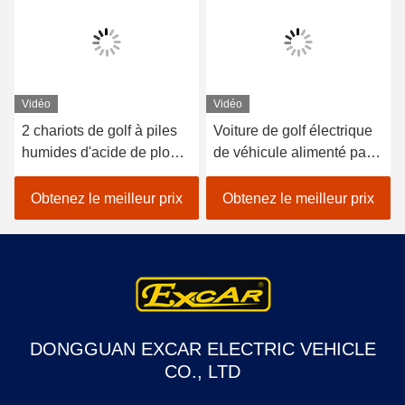
Vidéo
Vidéo
2 chariots de golf à piles
Voiture de golf électrique
humides d'acide de plomb
de véhicule alimenté par
de sièges/golf avec des
batterie au lithium 48V
erreurs électrique de
EXCAR A1S6 + 2 blanc
Obtenez le meilleur prix
Obtenez le meilleur prix
voiture
DONGGUAN EXCAR ELECTRIC VEHICLE
CO., LTD