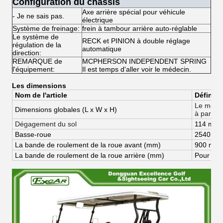
Configuration du châssis
Axe arrière spécial pour véhicule
- Je ne sais pas.
électrique
Système de freinage:
frein à tambour arrière auto-réglable
Le système de
RECK et PINION à double réglage
régulation de la
automatique
direction:
REMARQUE de
MCPHERSON INDEPENDENT SPRING
l'équipement:
Il est temps d'aller voir le médecin.
Les dimensions
Nom de l'article
Définiti
Le monta
Dimensions globales (
L x W x H)
à partir 
Dégagement du sol
114 mm
Basse-roue
2540 m
La bande de roulement de la roue avant (mm)
900 mm
La bande de roulement de la roue arrière (mm)
Pour les