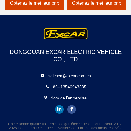
erreurs électrique de
EXCAR A1S6 + 2 blanc
Obtenez le meilleur prix
Obtenez le meilleur prix
voiture
DONGGUAN EXCAR ELECTRIC VEHICLE
CO., LTD
salescn@excar.com.cn
86--13546943585
Nom de l'entreprise:
Chine Bonne qualité Voiturettes de golf électriques Le fournisseur. 2017-
2026 Dongguan Excar Electric Vehicle Co., Ltd Tous les droits réservés.