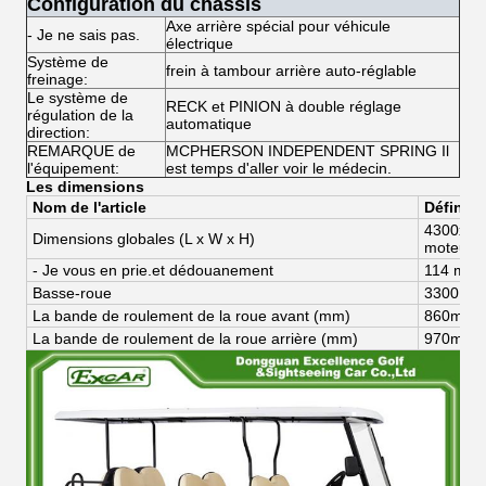
Configuration du châssis
Axe arrière spécial pour véhicule
- Je ne sais pas.
électrique
Système de
frein à tambour arrière auto-réglable
freinage:
Le système de
RECK et PINION à double réglage
régulation de la
automatique
direction:
REMARQUE de
MCPHERSON INDEPENDENT SPRING Il
l'équipement:
est temps d'aller voir le médecin.
Les dimensions
Nom de l'article
Définiti
4300
x
12
Dimensions globales (
L x W x H)
moteur
- Je vous en prie.
et dédouanement
114 mm
Basse-roue
3300 m
La bande de roulement de la roue avant (mm)
8
60
mm
La bande de roulement de la roue arrière (mm)
97
0
mm