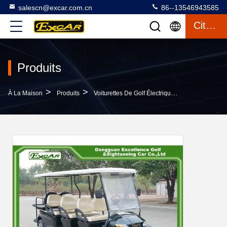
salescn@excar.com.cn
86--13546943585
Citation
Produits
>
>
>
À La Maison
Produits
Voiturettes De Golf Électriques
Chariot De G