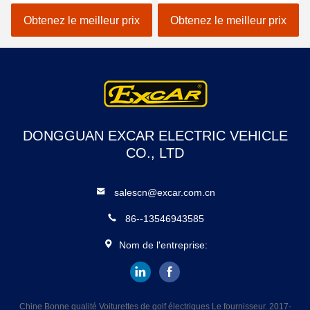
de sièges/golf avec des
batterie au lithium 48V
erreurs électrique de
EXCAR A1S6 + 2 blanc
Obtenez le meilleur prix
Obtenez le meilleur prix
voiture
DONGGUAN EXCAR ELECTRIC VEHICLE
CO., LTD
salescn@excar.com.cn
86--13546943585
Nom de l'entreprise:
Chine Bonne qualité Voiturettes de golf électriques Le fournisseur. 2017-