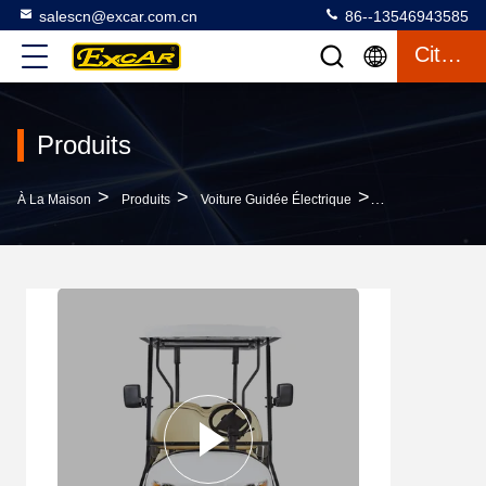
salescn@excar.com.cn
86--13546943585
Citation
Produits
>
>
>
À La Maison
Produits
Voiture Guidée Électrique
Nouvelle Énergie