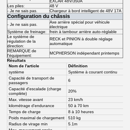
EXCAR 48V/350A
Les piles:
48 V
- Je ne sais pas.
Chargeur à bord intelligent de 48V 17A
Configuration du châssis
Axe arrière spécial pour véhicule
- Je ne sais pas.
électrique
Système de freinage:
frein à tambour arrière auto-réglable
Le système de
RECK et PINION à double réglage
régulation de la
automatique
direction:
REMARQUE de
MCPHERSON indépendant printemps
l'équipement:
Résultats
Nom de l'article
Définition
système
Système à courant continu
Capacité de transport de
6
passagers
Capacité d'escalade (charge
20%
complète)
Max. vitesse avant
23 km/h
kilométrage d'endurance
50 à 70 km
Temps de charge
8 à 10 heures
Poids maximal de chargement
510 kg
Radius de virage min
5.1m