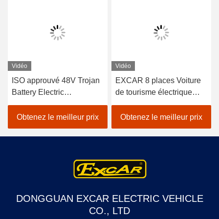
Vidéo
Vidéo
ISO approuvé 48V Trojan
EXCAR 8 places Voiture
Battery Electric
de tourisme électrique
Sightseeing Passenger
blanche touristique avec
Car avec contrôleur Curtis
chargeur 17AH, adapté
Obtenez le meilleur prix
Obtenez le meilleur prix
pour un fonctionnement
aux zones urbaines et de
économe en énergie dans
villégiature
les attractions touristiques
en plein air
DONGGUAN EXCAR ELECTRIC VEHICLE
CO., LTD