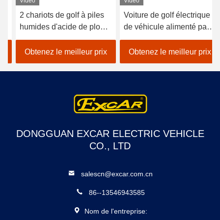
Vidéo
Vidéo
2 chariots de golf à piles
Voiture de golf électrique
humides d'acide de plomb
de véhicule alimenté par
de sièges/golf avec des
batterie au lithium 48V
erreurs électrique de
EXCAR A1S6 + 2 blanc
Obtenez le meilleur prix
Obtenez le meilleur prix
voiture
DONGGUAN EXCAR ELECTRIC VEHICLE
CO., LTD
salescn@excar.com.cn
86--13546943585
Nom de l'entreprise: