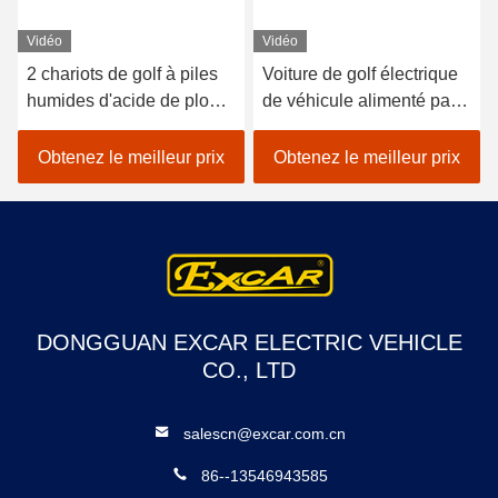
Vidéo
Vidéo
2 chariots de golf à piles
Voiture de golf électrique
humides d'acide de plomb
de véhicule alimenté par
de sièges/golf avec des
batterie au lithium 48V
erreurs électrique de
EXCAR A1S6 + 2 blanc
Obtenez le meilleur prix
Obtenez le meilleur prix
voiture
DONGGUAN EXCAR ELECTRIC VEHICLE
CO., LTD
salescn@excar.com.cn
86--13546943585