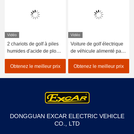
Vidéo
Vidéo
2 chariots de golf à piles
Voiture de golf électrique
humides d'acide de plomb
de véhicule alimenté par
de sièges/golf avec des
batterie au lithium 48V
erreurs électrique de
EXCAR A1S6 + 2 blanc
Obtenez le meilleur prix
Obtenez le meilleur prix
voiture
DONGGUAN EXCAR ELECTRIC VEHICLE
CO., LTD