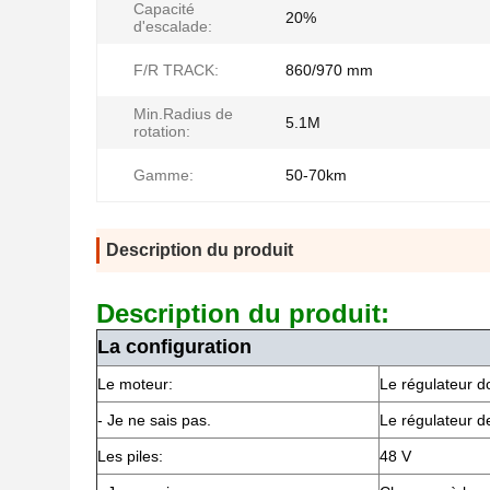
Capacité
20%
d'escalade:
F/R TRACK:
860/970 mm
Min.Radius de
5.1M
rotation:
Gamme:
50-70km
Description du produit
Description du produit:
La configuration
Le moteur:
Le régulateur do
- Je ne sais pas.
Le régulateur d
Les piles:
48 V