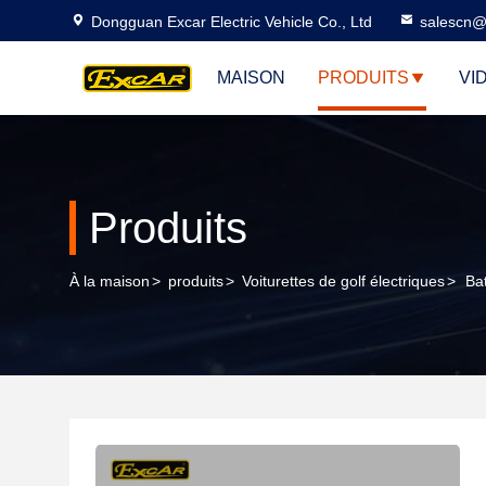
Dongguan Excar Electric Vehicle Co., Ltd
salescn@
MAISON
PRODUITS
VI
Produits
À la maison
>
produits
>
Voiturettes de golf électriques
>
Ba