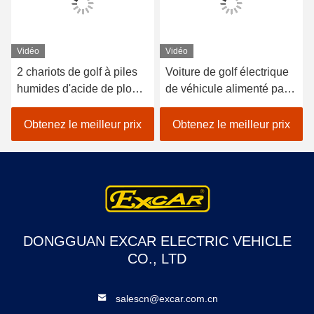
Vidéo
Vidéo
2 chariots de golf à piles
Voiture de golf électrique
humides d'acide de plomb
de véhicule alimenté par
de sièges/golf avec des
batterie au lithium 48V
erreurs électrique de
EXCAR A1S6 + 2 blanc
Obtenez le meilleur prix
Obtenez le meilleur prix
voiture
DONGGUAN EXCAR ELECTRIC VEHICLE
CO., LTD
salescn@excar.com.cn