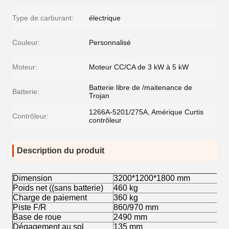
Type de carburant:
électrique
Couleur:
Personnalisé
Moteur:
Moteur CC/CA de 3 kW à 5 kW
Batterie libre de /maitenance de
Batterie:
Trojan
1266A-5201/275A, Amérique Curtis
Contrôleur:
contrôleur
Description du produit
Dimension
3200*1200*1800 mm
Poids net ((sans batterie)
460 kg
Charge de paiement
360 kg
Piste F/R
860/970 mm
Base de roue
2490 mm
Dégagement au sol
135 mm