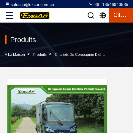
salescn@excar.com.cn
86--13546943585
Citation
Produits
>
>
>
À La Maison
Produits
Chariots De Compagnie D'électricité
Boguet