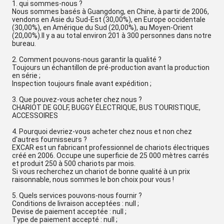
1. qui sommes-nous ?
Nous sommes basés à Guangdong, en Chine, à partir de 2006,
vendons en Asie du Sud-Est (30,00%), en Europe occidentale
(30,00%), en Amérique du Sud (20,00%), au Moyen-Orient
(20,00%).Il y a au total environ 201 à 300 personnes dans notre
bureau.
2. Comment pouvons-nous garantir la qualité ?
Toujours un échantillon de pré-production avant la production
en série ;
Inspection toujours finale avant expédition ;
3. Que pouvez-vous acheter chez nous ?
CHARIOT DE GOLF, BUGGY ÉLECTRIQUE, BUS TOURISTIQUE,
ACCESSOIRES
4. Pourquoi devriez-vous acheter chez nous et non chez
d'autres fournisseurs ?
EXCAR est un fabricant professionnel de chariots électriques
créé en 2006. Occupe une superficie de 25 000 mètres carrés
et produit 250 à 500 chariots par mois.
Si vous recherchez un chariot de bonne qualité à un prix
raisonnable, nous sommes le bon choix pour vous !
5. Quels services pouvons-nous fournir ?
Conditions de livraison acceptées : null ;
Devise de paiement acceptée : null ;
Type de paiement accepté : null ;