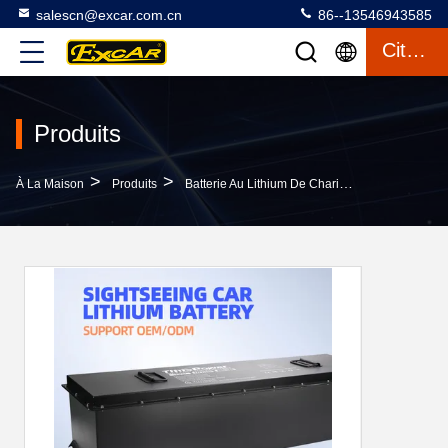
salescn@excar.com.cn
86--13546943585
Citation
Produits
>
>
>
À La Maison
Produits
Batterie Au Lithium De Chariot De Golf
LiFe