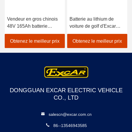
Vendeur en gros chinois
Batterie au lithium de
48V 165Ah batterie
voiture de golf d'Excar
lithium-ion rechargeable
210ah FS de 72 volts
batterie remplacement
approuvée
Obtenez le meilleur prix
Obtenez le meilleur prix
acide plomb
DONGGUAN EXCAR ELECTRIC VEHICLE
CO., LTD
salescn@excar.com.cn
86--13546943585