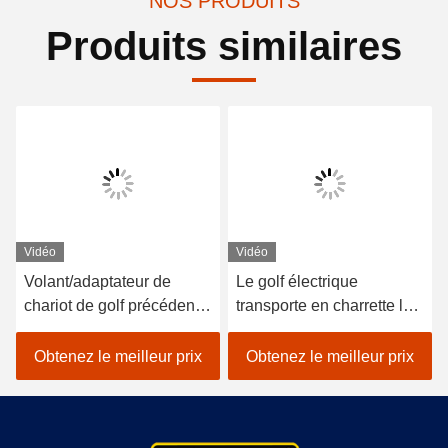
NOS PRODUITS
Produits similaires
Vidéo
Vidéo
Volant/adaptateur de
Le golf électrique
chariot de golf précédent
transporte en charrette le
de voiture de club DS
récipient de chargeur de
pour EZGO RXV TXT
36v EZGO TXT avec
Obtenez le meilleur prix
Obtenez le meilleur prix
Yamaha
câbler 73063-G01