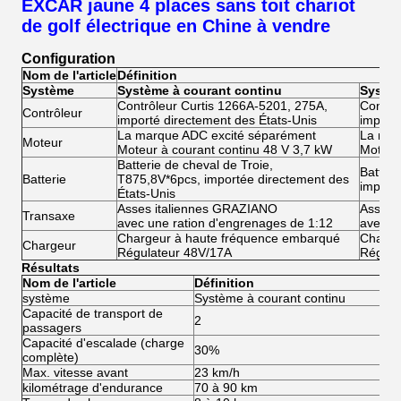
EXCAR jaune 4 places sans toit chariot
de golf électrique en Chine à vendre
Configuration
Nom de l'article
Définition
Système
Système à courant continu
Systèm
Contrôleur Curtis 1266A-5201, 275A,
Contrô
Contrôleur
importé directement des États-Unis
importé
La marque ADC excité séparément
La mar
Moteur
Moteur à courant continu 48 V 3,7 kW
Moteur 
Batterie de cheval de Troie,
Batteri
Batterie
T875,8V*6pcs, importée directement des
import
États-Unis
Asses italiennes GRAZIANO
Asses 
Transaxe
avec une ration d'engrenages de 1:12
avec u
Chargeur à haute fréquence embarqué
Charge
Chargeur
Régulateur 48V/17A
Régula
Résultats
Nom de l'article
Définition
système
Système à courant continu
Capacité de transport de
2
passagers
Capacité d'escalade (charge
30%
complète)
Max. vitesse avant
23 km/h
kilométrage d'endurance
70 à 90 km