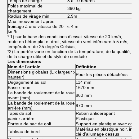
Temps de charge
8 à 10 heures
Poids maximal de
360 kg
chargement
Radius de virage min
2.9m
Max. mouvement après
freinage à une vitesse de 20
≤ 4 m
km/h
* 1) sur la base des conditions d'essai: vitesse de 20 km/h,
route en béton plat et droit, vitesse du vent inférieure à 5 m/s,
température de 25 degrés Celsius;
*2) La portée varie en fonction de la température, de la qualité,
de la charge utile et du style de conduite.
Les dimensions
Nom de l'article
Définition
Dimensions globales (L x largeur x
Pour les pièces détachées:
hauteur)
Dégagement au sol
114 mm
Basse-roue
1670 mm
La bande de roulement de la roue
860 mm
avant (mm)
La bande de roulement de la roue
970 mm
arrière (mm)
Tapis de sol
Ruban antidérapant
panier arrière
Plastique
Porteur de sac de golf
Support en plastique avec courr
Matériau en plastique noir, indic
Tableau de bord
clé d'allumage dessus