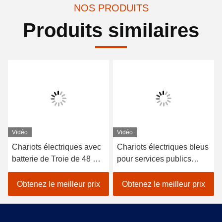
NOS PRODUITS
Produits similaires
Vidéo
Vidéo
Chariots électriques avec
Chariots électriques bleus
batterie de Troie de 48 V
pour services publics
et capacité de charge de
construits avec des
600 kg adaptés aux
régulateurs haute
Obtenez le meilleur prix
Obtenez le meilleur prix
applications hôtelières et
fréquence 48v 3,7 kW et
de clubs de golf
des contrôleurs Curtis
pour une expérience de