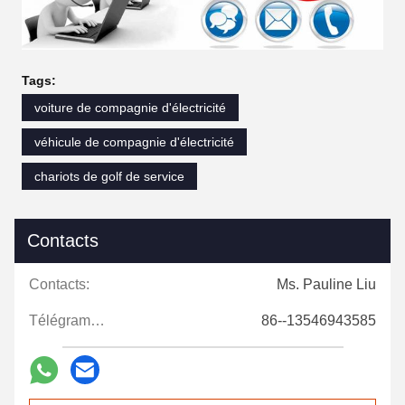
Tags:
voiture de compagnie d'électricité
véhicule de compagnie d'électricité
chariots de golf de service
Contacts
Contacts:
Ms. Pauline Liu
Télégramme:
86--13546943585