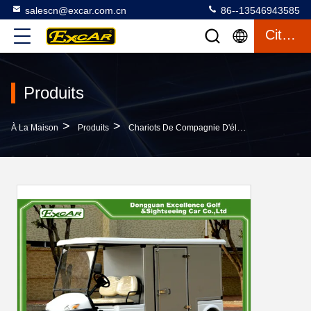
salescn@excar.com.cn
86--13546943585
Citation
Produits
>
>
>
À La Maison
Produits
Chariots De Compagnie D'électricité
La Com