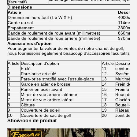
(facultatif)
Dimensions
Article
Descript
Dimensions hors-tout (L x W X H)
4000x12
Garde au sol
114mm
Empattement
3300mm
Bande de roulement de roue avant (millimètres)
860mm
Bande de roulement de roue arrière (millimètre)
970mm
Accessoires d'option
Pour augmenter la valeur de ventes de notre chariot de golf,
nous fournissons également beaucoup d'accessoires facultatifs
.
Article
Description d'option
Article
Description
1
E-clé
11
ceinture de
2
Pare-brise articulé
12
Système de
3
Pare-brise stratifié avec l'essuie-glace
13
Multimètre
4
Garde en acier de brosse
14
Frein de fi
5
Panier en acier avant
15
Frein à di
6
Miroir de vue arrière intérieur
16
Roue de Ca
7
Miroir de vue arrière latéral
17
Glacière
8
Clôture
18
Bouteille d
9
Couverture de soleil
19
Râteau de 
10
Couverture de sac de golf
20
Joint de bo
Showroon de produit