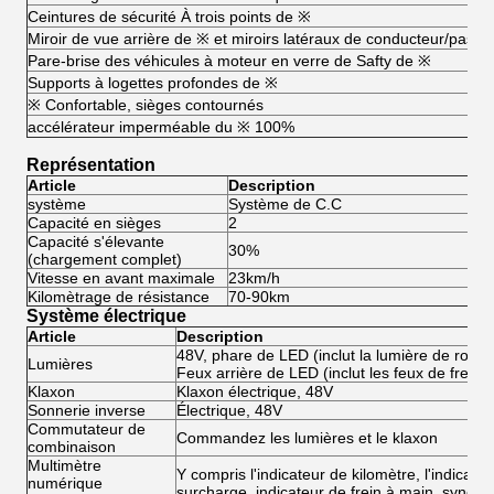
Ceintures de sécurité À trois points de ※
Miroir de vue arrière de ※ et miroirs latéraux de conducteur/passa
Pare-brise des véhicules à moteur en verre de Safty de ※
Supports à logettes profondes de ※
※ Confortable, sièges contournés
accélérateur imperméable du ※ 100%
Représentation
Article
Description
système
Système de C.C
Sy
Capacité en sièges
2
2
Capacité s'élevante
30%
3
(chargement complet)
Vitesse en avant maximale
23km/h
4
Kilomètrage de résistance
70-90km
8
Système électrique
Article
Description
48V, phare de LED (inclut la lumière de rotatio
Lumières
Feux arrière de LED (inclut les feux de freinag
Klaxon
Klaxon électrique, 48V
Sonnerie inverse
Électrique, 48V
Commutateur de
Commandez les lumières et le klaxon
combinaison
Multimètre
Y compris l'indicateur de kilomètre, l'indicate
numérique
surcharge, indicateur de frein à main, synchr