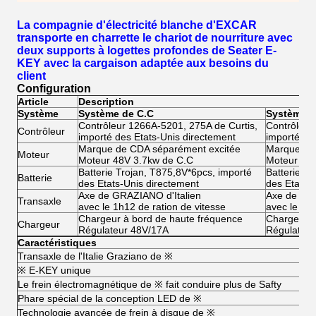
La compagnie d'électricité blanche d'EXCAR
transporte en charrette le chariot de nourriture avec
deux supports à logettes profondes de Seater E-
KEY avec la cargaison adaptée aux besoins du
client
Configuration
Article
Description
Système
Système de C.C
Système à
Contrôleur 1266A-5201, 275A de Curtis,
Contrôleur
Contrôleur
importé des Etats-Unis directement
importé de
Marque de CDA séparément excitée
Marque de
Moteur
Moteur 48V 3.7kw de C.C
Moteur à c
Batterie Trojan, T875,8V*6pcs, importé
Batterie T
Batterie
des Etats-Unis directement
des Etats-
Axe de GRAZIANO d'Italien
Axe de GRA
Transaxle
avec le 1h12 de ration de vitesse
avec le 1h1
Chargeur à bord de haute fréquence
Chargeur à
Chargeur
Régulateur 48V/17A
Régulateu
Caractéristiques
Transaxle de l'Italie Graziano de ※
※ E-KEY unique
Le frein électromagnétique de ※ fait conduire plus de Safty
Phare spécial de la conception LED de ※
Technologie avancée de frein à disque de ※