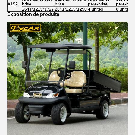
A1S2
brise
brise
pare-brise
pare-bris
2641*1219*1727
2641*1219*1250
4 unités
8 unités
Exposition de produits