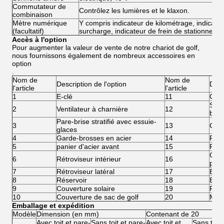
Commutateur de
Contrôlez les lumières et le klaxon.
combinaison
Mètre numérique
Y compris indicateur de kilométrage, indicateu
(facultatif)
surcharge, indicateur de frein de stationneme
Accès à l'option
Pour augmenter la valeur de vente de notre chariot de golf,
nous fournissons également de nombreux accessoires en
option
.
Nom de
Nom de
Description de l'option
Desc
l'article
l'article
1
E-clé
11
Cein
Syst
2
Ventilateur à charnière
12
batt
Pare-brise stratifié avec essuie-
3
13
Com
glaces
4
Garde-brosses en acier
14
Fréq
5
panier d'acier avant
15
Fréq
Carl
6
Rétroviseur intérieur
16
pou
7
Rétroviseur latéral
17
Boît
8
Réservoir
18
Bout
9
Couverture solaire
19
Rage
10
Couverture de sac de golf
20
Mach
Emballage et expédition
Modèle
Dimension (en mm)
Contenant de 20
Avec toit et pare-
Sans toit et pare-
Avec toit et
Sans toit 