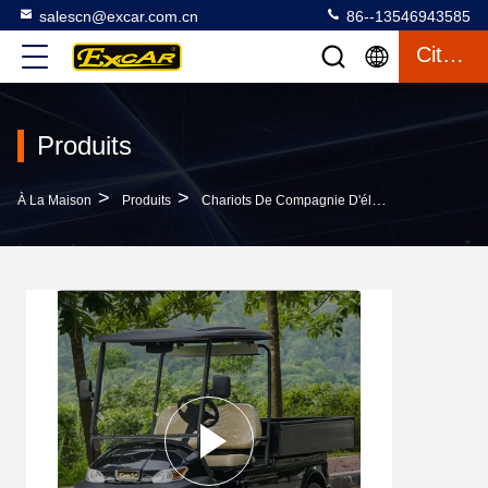
salescn@excar.com.cn
86--13546943585
Citation
Produits
>
>
>
À La Maison
Produits
Chariots De Compagnie D'électricité
Batter