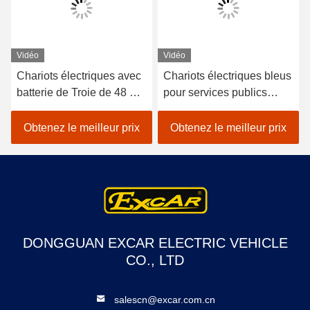
Vidéo
Vidéo
Chariots électriques avec
Chariots électriques bleus
batterie de Troie de 48 V
pour services publics
et capacité de charge de
construits avec des
600 kg adaptés aux
régulateurs haute
Obtenez le meilleur prix
Obtenez le meilleur prix
applications hôtelières et
fréquence 48v 3,7 kW et
de clubs de golf
des contrôleurs Curtis
pour une expérience de
conduite fluide
DONGGUAN EXCAR ELECTRIC VEHICLE
CO., LTD
salescn@excar.com.cn