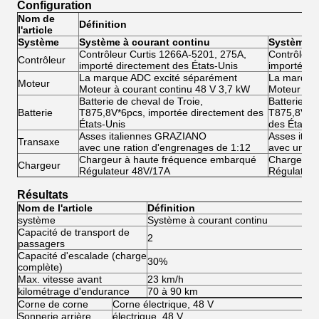
Configuration
Nom de
Définition
l'article
Système
Système à courant continu
Système à 
Contrôleur Curtis 1266A-5201, 275A,
Contrôleur
Contrôleur
importé directement des États-Unis
importé di
La marque ADC excité séparément
La marque
Moteur
Moteur à courant continu 48 V 3,7 kW
Moteur à co
Batterie de cheval de Troie,
Batterie de
Batterie
T875,8V*6pcs, importée directement des
T875,8V*6p
États-Unis
des États-
Asses italiennes GRAZIANO
Asses ita
Transaxe
avec une ration d'engrenages de 1:12
avec une r
Chargeur à haute fréquence embarqué
Chargeur 
Chargeur
Régulateur 48V/17A
Régulateu
Résultats
Nom de l'article
Définition
système
Système à courant continu
Sy
Capacité de transport de
2
2
passagers
Capacité d'escalade (charge
30%
3
complète)
Max. vitesse avant
23 km/h
45
kilométrage d'endurance
70 à 90 km
80
Corne de corne
Corne électrique, 48 V
Sonnerie arrière
électrique, 48 V