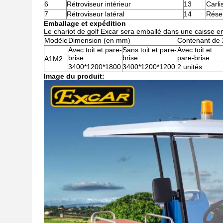
6
Rétroviseur intérieur
13
Carli
7
Rétroviseur latéral
14
Réser
Emballage et expédition
Le chariot de golf Excar sera emballé dans une caisse en
Modèle
Dimension (en mm)
Contenant de 
Avec toit et pare-
Sans toit et pare-
Avec toit et
brise
brise
pare-brise
A1M2
3400*1200*1800
3400*1200*1200
2 unités
Image du produit: