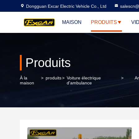
Dongguan Excar Electric Vehicle Co., Ltd
salescn@
MAISON
PRODUITS
VI
Produits
À la
>
produits
>
Voiture électrique
>
Am
maison
d'ambulance