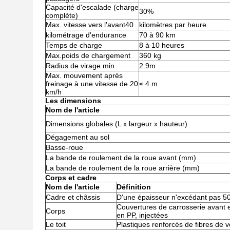
Capacité d'escalade (charge
30%
complète)
Max. vitesse vers l'avant40
kilomètres par heure
kilométrage d'endurance
70 à 90 km
Temps de charge
8 à 10 heures
Max.poids de chargement
360 kg
Radius de virage min
2.9m
Max. mouvement après
freinage à une vitesse de 20
≤ 4 m
km/h
Les dimensions
Nom de l'article
Dimensions globales (L x largeur x hauteur)
Dégagement au sol
Basse-roue
La bande de roulement de la roue avant (mm)
La bande de roulement de la roue arrière (mm)
Corps et cadre
Nom de l'article
Définition
Cadre et châssis
D'une épaisseur n'excédant pas 
Couvertures de carrosserie avant e
Corps
en PP, injectées
Le toit
Plastiques renforcés de fibres de v