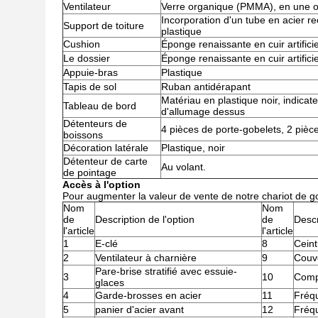
Ventilateur
Verre organique (PMMA), en une o
Incorporation d'un tube en acier r
Support de toiture
plastique
Cushion
Éponge renaissante en cuir artificie
Le dossier
Éponge renaissante en cuir artificie
Appuie-bras
Plastique
Tapis de sol
Ruban antidérapant
Matériau en plastique noir, indicate
Tableau de bord
d'allumage dessus
Détenteurs de
4 pièces de porte-gobelets, 2 piè
boissons
Décoration latérale
Plastique, noir
Détenteur de carte
Au volant.
de pointage
Accès à l'option
Pour augmenter la valeur de vente de notre chariot de g
Nom
Nom
de
Description de l'option
de
Descr
l'article
l'article
1
E-clé
8
Ceint
2
Ventilateur à charnière
9
Couve
Pare-brise stratifié avec essuie-
3
10
Comp
glaces
4
Garde-brosses en acier
11
Fréq
5
panier d'acier avant
12
Fréqu