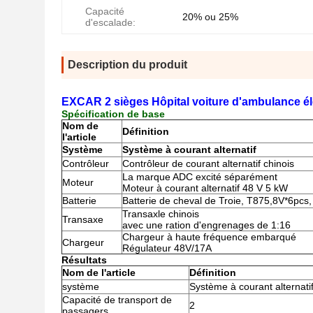
Capacité
20% ou 25%
d'escalade:
Description du produit
EXCAR 2 sièges Hôpital voiture d'ambulance él
Spécification de base
Nom de
Définition
l'article
Système
Système à courant alternatif
Contrôleur
Contrôleur de courant alternatif chinois
La marque ADC excité séparément
Moteur
Moteur à courant alternatif 48 V 5 kW
Batterie
Batterie de cheval de Troie, T875,8V*6pcs, 
Transaxle chinois
Transaxe
avec une ration d'engrenages de 1:16
Chargeur à haute fréquence embarqué
Chargeur
Régulateur 48V/17A
Résultats
Nom de l'article
Définition
système
Système à courant alternati
Capacité de transport de
2
passagers