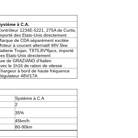
Système à C.A.
ontrôleur 1234E-5221, 275A de Curtis,
mporté des Etats-Unis directement
Marque de CDA séparément excitée
oteur à courant alternatif 48V 5kw
atterie Trojan, T875,8V*6pcs, importé
es Etats-Unis directement
xe de GRAZIANO d'Italien
vec le 1h16 de ration de vitesse
hargeur à bord de haute fréquence
Régulateur 48V/17A
Système à C.A.
2
35%
45km/h
80-90km