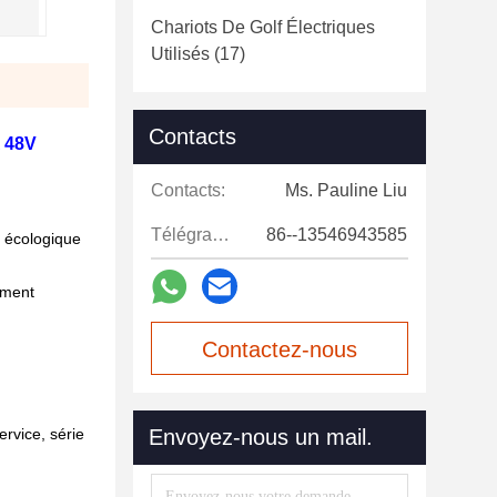
Chariots De Golf Électriques
Utilisés
(17)
Contacts
A 48V
Contacts:
Ms. Pauline Liu
Télégramme:
86--13546943585
 écologique
lement
Contactez-nous
maintenant
ervice, série
Envoyez-nous un mail.