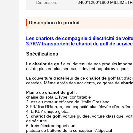
Dimension:
3400*1200*1800 MILLIMÈT
Description du produit
Les chariots de compagnie d'électricité de vo
3.7KW transportent le chariot de golf de service
Spécifications
Le chariot de golf
a eu devenu de nos produits importa
est de plus en plus sérieux, il devient popularby le jour.
La couverture d'extérieur de ce
chariot de golf
fait d'ac
cassées. Même après des accidents, ce genre de
chario
Plume de
chariot de golf
:
chaise du sofa 1.Type, confortable
2. essieu moteur efficace de l'Italie Graziano
3.FR/disc RR/drum, une capacité plus élevée
d'
entraîn
4, E-KEY unique global
5.
chariot de golf
, voiture guidée, voiture classique, voi
de sécurité
6, frein électromagnétique
plateau de batterie de la conception 7.Special