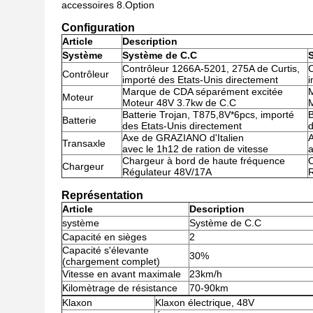
accessoires 8.Option
Configuration
Article
Description
Système
Système de C.C
Contrôleur 1266A-5201, 275A de Curtis,
C
Contrôleur
importé des Etats-Unis directement
i
Marque de CDA séparément excitée
Moteur
Moteur 48V 3.7kw de C.C
M
Batterie Trojan, T875,8V*6pcs, importé
B
Batterie
des Etats-Unis directement
d
Axe de GRAZIANO d'Italien
A
Transaxle
avec le 1h12 de ration de vitesse
a
Chargeur à bord de haute fréquence
C
Chargeur
Régulateur 48V/17A
Représentation
Article
Description
système
Système de C.C
Capacité en sièges
2
Capacité s'élevante
30%
(chargement complet)
Vitesse en avant maximale
23km/h
Kilomètrage de résistance
70-90km
Klaxon
Klaxon électrique, 48V