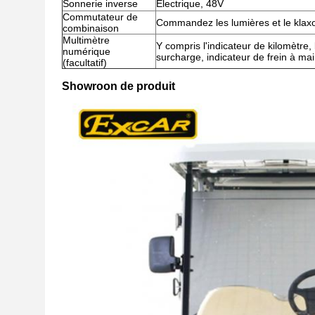
Sonnerie inverse
Électrique, 48V
Commutateur de
Commandez les lumières et le klax
combinaison
Multimètre
Y compris l'indicateur de kilomètre, 
numérique
surcharge, indicateur de frein à ma
(facultatif)
Showroon de produit