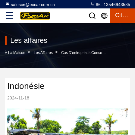
salescn@excar.com.cn
86--13546943585
Citation
Les affaires
>
>
À La Maison
Les Affaires
Cas D'entreprises Concernant Indonésie
Indonésie
2024-11-18