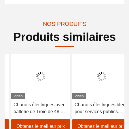
NOS PRODUITS
Produits similaires
Vidéo
Vidéo
Chariots électriques avec
Chariots électriques bleus
batterie de Troie de 48 V
pour services publics
et capacité de charge de
construits avec des
600 kg adaptés aux
régulateurs haute
Obtenez le meilleur prix
Obtenez le meilleur prix