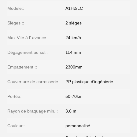
Modèle::
A1H2/LC
Sièges ::
2 sièges
Max.Vite à l' avance::
24 km/h
Dégagement au sol::
114 mm
Empattement ::
2300mm
Couverture de carrosserie ::
PP plastique d'ingénierie
Portée::
50-70km
Rayon de braquage min.::
3,6 m
Couleur::
personnalisé