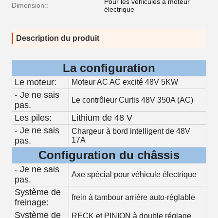
Pour les véhicules à moteur
Dimension::
électrique
Description du produit
La configuration
Le moteur:
Moteur AC AC excité 48V 5KW
- Je ne sais
Le contrôleur Curtis 48V 350A (AC)
pas.
Les piles:
Lithium de 48 V
- Je ne sais
Chargeur à bord intelligent de 48V
pas.
17A
Configuration du châssis
- Je ne sais
Axe spécial pour véhicule électrique
pas.
Système de
frein à tambour arrière auto-réglable
freinage:
Système de
RECK et PINION à double réglage