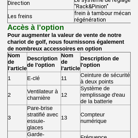
Direction
"Rack&Pinion"
frein à tambour mécanique 
Les freins
régénération
Accès à l'option
Pour augmenter la valeur de vente de notre
chariot de golf, nous fournissons également
de nombreux accessoires en option
Nom
Nom
Description
Description de
de
de
de l'option
l'option
l'article
l'article
Ceinture de sécurité
1
E-clé
11
à deux points
Système de
Ventilateur à
2
12
remplissage d'eau
charnière
de la batterie
Pare-brise
stratifié avec
Compteur
3
13
essuie-
numérique
glaces
Garde-
Fréquence