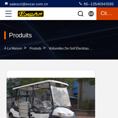
salescn@excar.com.cn
86--13546943585
Citation
Produits
>
>
>
À La Maison
Produits
Voiturettes De Golf Électriques
4 Passagers