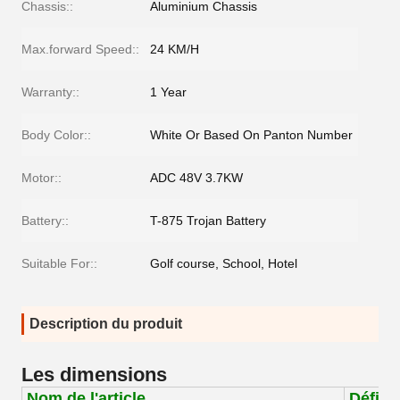
Chassis::
Aluminium Chassis
Max.forward Speed::
24 KM/H
Warranty::
1 Year
Body Color::
White Or Based On Panton Number
Motor::
ADC 48V 3.7KW
Battery::
T-875 Trojan Battery
Suitable For::
Golf course, School, Hotel
Description du produit
Les dimensions
Nom de l'article
Défini