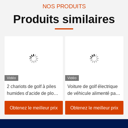
NOS PRODUITS
Produits similaires
Vidéo
Vidéo
2 chariots de golf à piles
Voiture de golf électrique
humides d'acide de plomb
de véhicule alimenté par
de sièges/golf avec des
batterie au lithium 48V
erreurs électrique de
EXCAR A1S6 + 2 blanc
Obtenez le meilleur prix
Obtenez le meilleur prix
voiture