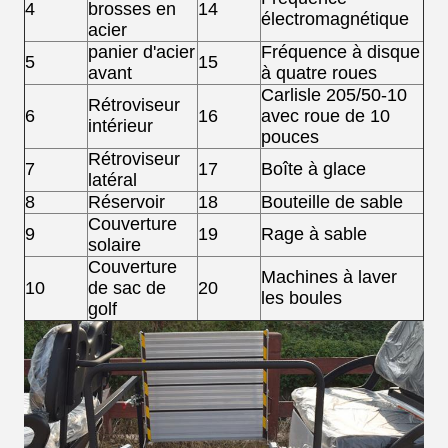
4
brosses en
14
électromagnétique
acier
panier d'acier
Fréquence à disque
5
15
avant
à quatre roues
Carlisle 205/50-10
Rétroviseur
6
16
avec roue de 10
intérieur
pouces
Rétroviseur
7
17
Boîte à glace
latéral
8
Réservoir
18
Bouteille de sable
Couverture
9
19
Rage à sable
solaire
Couverture
Machines à laver
10
de sac de
20
les boules
golf