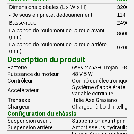
Dimensions globales (
L x W x H)
3200
x
- Je vous en prie.
et dédouanement
114 m
Basse-roue
2490 
La bande de roulement de la roue avant
8
60
m
(mm)
La bande de roulement de la roue arrière
97
0
m
(mm)
Description du produit
Batterie
6*8V 275AH Trojan T-875
Puissance du moteur
48 V 5 W
Contrôleur
Contrôleur électronique a
Système d'accélérateur in
Accélérateur
variable continue
Transaxe
Italie Axe Graziano
Chargeur
Chargeur à bord intelligen
Configuration du châssis
Suspension avant
Suspension avant printe
Suspension arrière
Amortisseurs hydraulique
Le système de réglage au