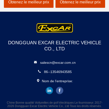
erreurs électrique de
EXCAR A1S6 + 2 blanc
Obtenez le meilleur prix
Obtenez le meilleur prix
voiture
DONGGUAN EXCAR ELECTRIC VEHICLE
CO., LTD
salescn@excar.com.cn
86--13546943585
Nom de l'entreprise:
Chine Bonne qualité Voiturettes de golf électriques Le fournisseur. 2017-
2026 Dongguan Excar Electric Vehicle Co., Ltd Tous les droits réservés.