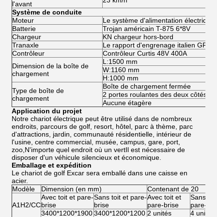
23 km/h
l'avant
Système de conduite
Moteur
Le système d'alimentation électrique e
Batterie
Trojan américain T-875 6*8V
Chargeur
KN chargeur hors-bord
Tranaxle
Le rapport d'engrenage italien GRAZ
Contrôleur
Contrôleur Curtis 48V 400A
L:1500 mm
Dimension de la boîte de
W:1160 mm
chargement
H:1000 mm
Boîte de chargement fermée
Type de boîte de
2 portes roulantes des deux côtés
chargement
Aucune étagère
Application du projet
Notre chariot électrique peut être utilisé dans de nombreux
endroits, parcours de golf, resort, hôtel, parc à thème, parc
d'attractions, jardin, communauté résidentielle, intérieur de
l'usine, centre commercial, musée, campus, gare, port,
zoo,N'importe quel endroit où un vertIl est nécessaire de
disposer d'un véhicule silencieux et économique.
Emballage et expédition
Le chariot de golf Excar sera emballé dans une caisse en
acier.
Modèle
Dimension (en mm)
Contenant de 20
Avec toit et pare-
Sans toit et pare-
Avec toit et
Sans toit
A1H2/CC
brise
brise
pare-brise
pare-bri
3400*1200*1900
3400*1200*1200
2 unités
4 unités