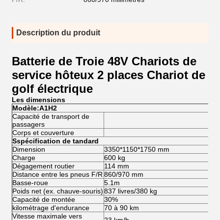
Description du produit
Batterie de Troie 48V Chariots de
service hôteux 2 places Chariot de
golf électrique
Les dimensions
Modèle:A1H2
Capacité de transport de
passagers
Corps et couverture
S
spécification de tandard
Dimension
3350*1150*1750 mm
Charge
600 kg
Dégagement routier
114 mm
Distance entre les pneus F/R
860/970 mm
Basse-roue
5.1m
Poids net (ex. chauve-souris)
837 livres/380 kg
Capacité de montée
30%
kilométrage d'endurance
70 à 90 km
Vitesse maximale vers