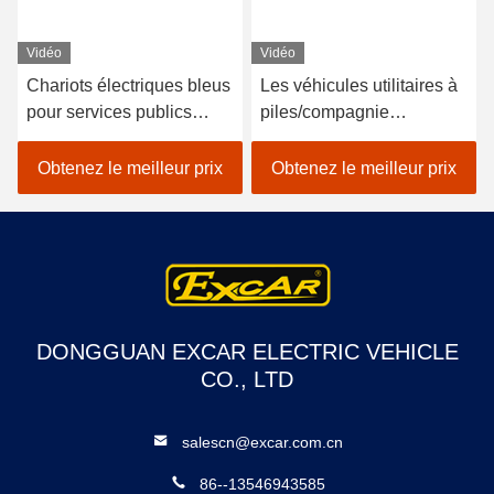
Vidéo
Vidéo
Chariots électriques bleus
Les véhicules utilitaires à
pour services publics
piles/compagnie
construits avec des
d'électricité transporte en
régulateurs haute
charrette le contrôleur de
Obtenez le meilleur prix
Obtenez le meilleur prix
fréquence 48v 3,7 kW et
350A Etats-Unis Curties
des contrôleurs Curtis
pour une expérience de
conduite fluide
DONGGUAN EXCAR ELECTRIC VEHICLE
CO., LTD
salescn@excar.com.cn
86--13546943585