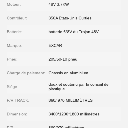
Moteur:
48V 3,7KW
Contrôleur:
350A Etats-Unis Curties
Batterie:
batterie 6*8V du Trojan 48V
Marque:
EXCAR
Pneu:
205/50-10 pneu
Charge de paiement:
Chassis en aluminium
doux et soutenu par le conseil de
Siège:
plastique
F/R TRACK:
860/ 970 MILLIMÈTRES
Dimension:
3400*1200*1800 millimètres
F/R:
860/970 millimètres