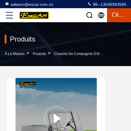
salescn@excar.com.cn
86--13546943585
Citation
Produits
>
>
>
À La Maison
Produits
Chariots De Compagnie D'électricité
Chario