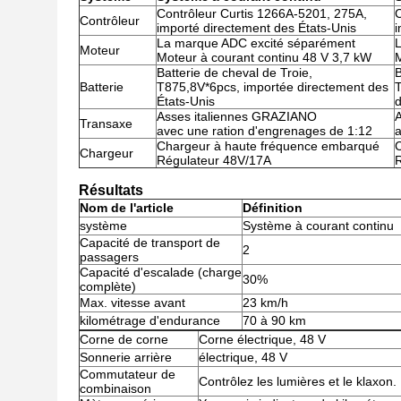
Contrôleur Curtis 1266A-5201, 275A,
C
Contrôleur
importé directement des États-Unis
i
La marque ADC excité séparément
Moteur
Moteur à courant continu 48 V 3,7 kW
M
Batterie de cheval de Troie,
B
Batterie
T875,8V*6pcs, importée directement des
T
États-Unis
d
Asses italiennes GRAZIANO
Transaxe
avec une ration d'engrenages de 1:12
a
Chargeur à haute fréquence embarqué
Chargeur
Régulateur 48V/17A
Résultats
Nom de l'article
Définition
système
Système à courant continu
Capacité de transport de
2
passagers
Capacité d'escalade (charge
30%
complète)
Max. vitesse avant
23 km/h
kilométrage d'endurance
70 à 90 km
Corne de corne
Corne électrique, 48 V
Sonnerie arrière
électrique, 48 V
Commutateur de
Contrôlez les lumières et le klaxon.
combinaison