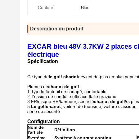
Couleur:
Bleu
Description du produit
EXCAR bleu 48V 3.7KW 2 places char
électrique
Spécification
Ce type de
le golf
chariot
devient de plus en plus populai
Plumes de
chariot de golf
:
1.Typ de fauteuil de canapé, confortable
2. l'essieu de conduite efficace Italie graziano
3.FR/disque RR/tambour, sécurité
chariot de golf
¥s plu
5.
Le golf
chariot
, voiture de tourisme, voiture classique,
série de sécurité
Configuration
Nom de
Définition
l'article
Système
Système à courant continu
S