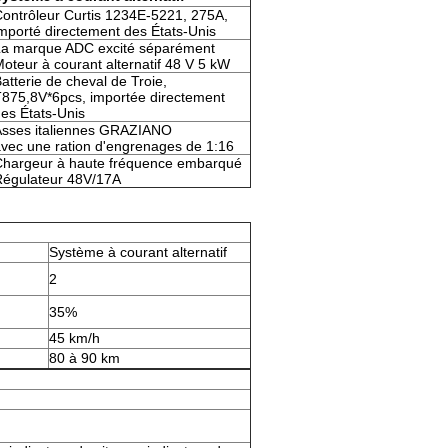
ontrôleur Curtis 1234E-5221, 275A,
mporté directement des États-Unis
La marque ADC excité séparément
oteur à courant alternatif 48 V 5 kW
atterie de cheval de Troie,
875,8V*6pcs, importée directement
es États-Unis
Asses italiennes GRAZIANO
vec une ration d'engrenages de 1:16
Chargeur à haute fréquence embarqué
Régulateur 48V/17A
Système à courant alternatif
2
35%
45 km/h
80 à 90 km