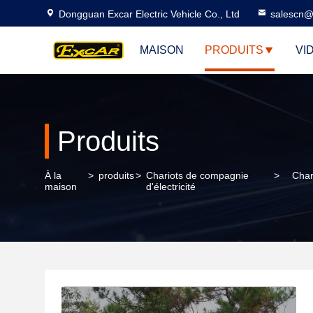
Dongguan Excar Electric Vehicle Co., Ltd
salescn@
MAISON
PRODUITS
VI
Produits
À la
>
produits
>
Chariots de compagnie
>
Char
maison
d'électricité