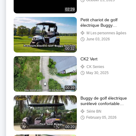
October 23, 2023
02:29
Petit chariot de golf
électrique Buggy
EXCAR 2 places M1S2
M Les personnes âgées
blanc avec vitrine de
June 03, 2026
pare-brise PC
00:32
CK2 Vert
CK Senies
May 30, 2025
00:39
Buggy de golf électrique
surélevé confortable
BN4+2 Dusty Lavender
Série BN
avec 4 sièges et 2
February 05, 2026
arrière
00:20