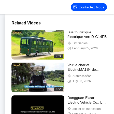
Contactez Nous
Related Videos
Bus touristique
électrique vert D-G14FB
DG Senies
February 05, 2026
00:30
Voir le chariot
ElectricMA1S4 de
chasse hors route Excar
Autres vidéos
pour 4 personnes avec
July 03, 2026
démonstration de
batterie au lithium
00:23
Dongguan Excar
Electric Vehicle Co., Ltd.
est un constructeur de
atelier de fabrication
véhicules électriques.